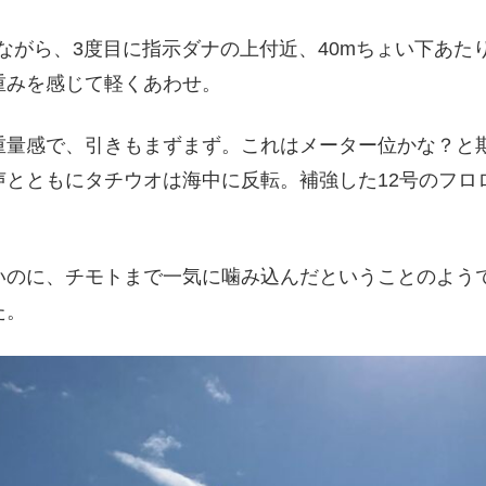
いながら、3度目に指示ダナの上付近、40mちょい下あ
重みを感じて軽くあわせ。
重量感で、引きもまずまず。これはメーター位かな？と
声とともにタチウオは海中に反転。補強した12号のフロ
いのに、チモトまで一気に噛み込んだということのようで
た。