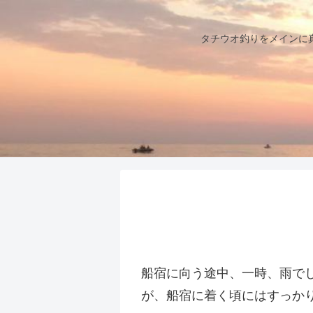
タチウオ釣りをメインに
船宿に向う途中、一時、雨で
が、船宿に着く頃にはすっか