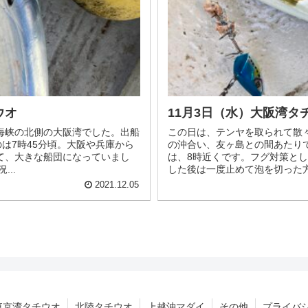
ウオ
11月3日（水）大阪湾タ
海峡の北側の大阪湾でした。出船
この日は、テンヤを取られて散
のは7時45分頃。大阪や兵庫から
の沖合い、友ヶ島との間あたり
て、大きな船団になっていまし
は、8時近くです。フグ対策と
..
した後は一度止めて泡を切った方
2021.12.05
東京湾タチウオ
北陸タチウオ
上越沖マダイ
その他
プライバ